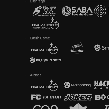
Olahraga
Crash Game
Arcade