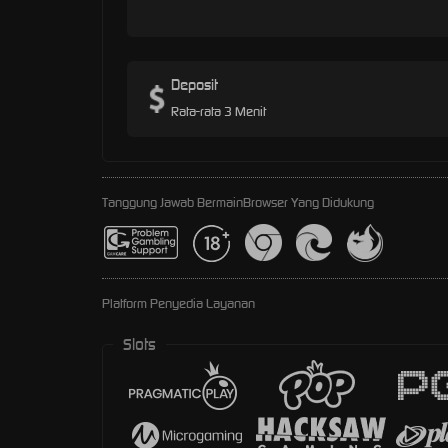
Deposit
Rata-rata 3 Menit
Tanggung Jawab Bermain
Browser Yang Didukung
Platform Penyedia Layanan
Slots