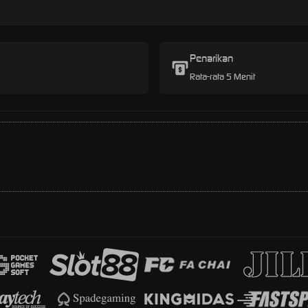
Penarikan
Rata-rata 5 Menit