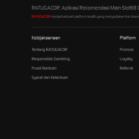
RATUGACOR: Aplikasi Rekomendasi Main Slot88
RATUGACOR
menjadi sebuah platform terpilih yang menyediakan link downl
Kebijaksanaan
Platform
Tentang RATUGACOR
Promosi
Responsible Gambling
Loyalty
Pusat Bantuan
Referral
Syarat dan Ketentuan