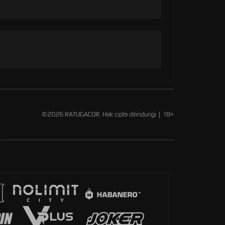
©2026 RATUGACOR. Hak cipta dilindungi | 18+