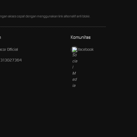
gan akses cepat dengan menggunakan link alternatif anti blokir.
n
Komunitas
cor Official
facebook
1313027364