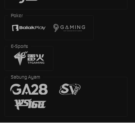
Poker
E-Sports
Sabung Ayam