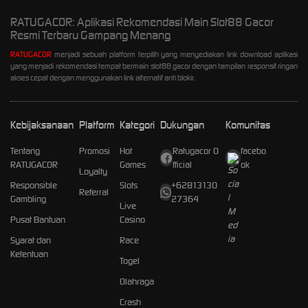
RATUGACOR: Aplikasi Rekomendasi Main Slot88 Gacor
Resmi Terbaru Gampang Menang
RATUGACOR
menjadi sebuah platform terpilih yang menyediakan link download aplikasi
yang menjadi rekomendasi tempat bermain slot88 gacor dengan tampilan responsif ringan
akses cepat dengan menggunakan link alternatif anti blokir.
Kebijaksanaan
Platform
Kategori
Dukungan
Komunitas
Tentang
Promosi
Hot
Ratugacor O
facebo
RATUGACOR
Games
fficial
ok
Loyalty
Responsible
Slots
+62813130
Referral
Gambling
27364
Live
Pusat Bantuan
Casino
Syarat dan
Race
Ketentuan
Togel
Olahraga
Crash